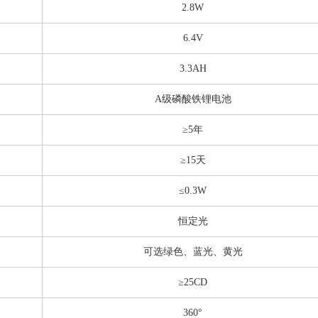
2.8W
6.4V
3.3AH
A级磷酸铁锂电池
≥5年
≥15天
≤0.3W
恒定光
可选绿色、蓝光、黄光
≥25CD
360°