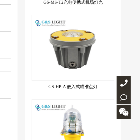
GS-MS-T2充电便携式机场灯光
GS-HP-A 嵌入式瞄准点灯
0769-
82582477
联系
我们