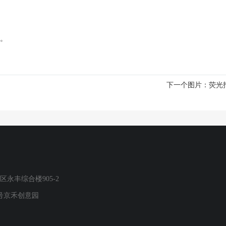
坪。
下一个图片：
荧光
永丰综合楼905-2
号京禾创意园