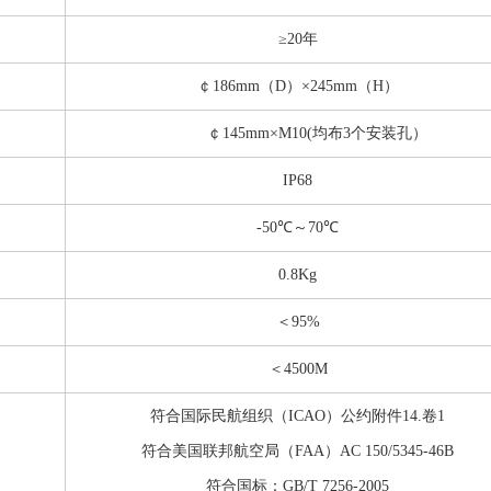
≥20年
￠186mm（D）×245mm（H）
￠145mm×M10(均布3个安装孔）
IP68
-50℃～70℃
0.8Kg
＜95%
＜4500M
符合国际民航组织（ICAO）公约附件14.卷1
符合美国联邦航空局（FAA）AC 150/5345-46B
符合国标：GB/T 7256-2005