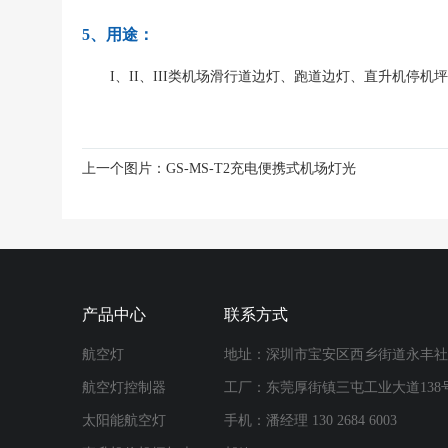
5、用途：
I、II、III类机场滑行道边灯、跑道边灯、直升机停机
上一个图片：
GS-MS-T2充电便携式机场灯光
产品中心
联系方式
航空灯
地址：深圳市宝安区西乡街道永丰社区
航空灯控制器
工厂：东莞厚街镇三屯工业大道138
太阳能航空灯
手机：潘经理 130 2684 6003